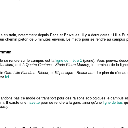
vie en train, notamment depuis Paris et Bruxelles. Il y a deux gares :
Lille Eu
 un chemin piéton de 5 minutes environ. Le métro pour se rendre au campus pa
commun
 de se rendre sur le campus est la
ligne de métro 1
(jaune). Vous pouvez desc
Gabillard
, soit à
Quatre Cantons - Stade Pierre-Mauroy
, le terminus de la ligne
 de
Gare Lille-Flandres
,
Rihour
, et
République - Beaux-arts
. Le plan du réseau
est
ici
.
ndons pas ce mode de transport pour des raisons écologiques,le campus es
uin
. Il existe une
navette
pour se rendre à la gare, ainsi qu'une
ligne de bus
qu
auroy
.