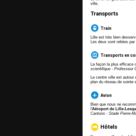
ville.
Transports
Train
Lille est très bien desser
Les deux sont reliées par
Transports en 
La façon la plus efficace
scientifique - Professeur 
Le centre ville est autour
plan du réseau de soirée 
Avion
Bien que nous ne recomma
l'
Aéroport de Lille-Lesq
Cantons - Stade Pierre-M
Hôtels