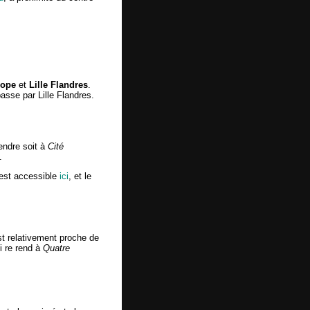
rope
et
Lille Flandres
.
sse par Lille Flandres.
endre soit à
Cité
.
 est accessible
ici
, et le
t relativement proche de
i re rend à
Quatre