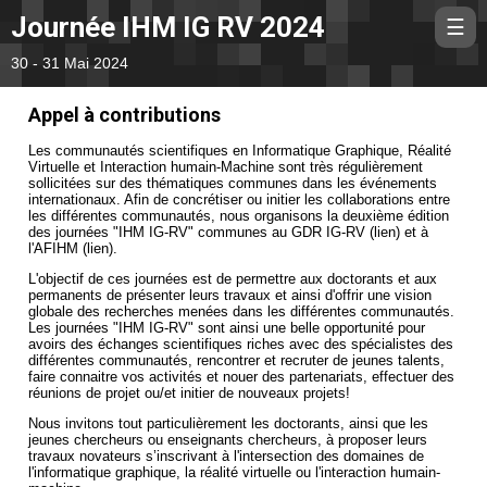
Journée IHM IG RV 2024
Men
☰
30 - 31 Mai 2024
Accueil
Appel à contributions
Programme
Les communautés scientifiques en Informatique Graphique, Réalité
Appel
Virtuelle et Interaction humain-Machine sont très régulièrement
sollicitées sur des thématiques communes dans les événements
Inscriptions
internationaux. Afin de concrétiser ou initier les collaborations entre
les différentes communautés, nous organisons la deuxième édition
Informations pratiques
des journées "IHM IG-RV" communes au GDR IG-RV (lien) et à
l'AFIHM (lien).
L'objectif de ces journées est de permettre aux doctorants et aux
permanents de présenter leurs travaux et ainsi d'offrir une vision
globale des recherches menées dans les différentes communautés.
Les journées "IHM IG-RV" sont ainsi une belle opportunité pour
avoirs des échanges scientifiques riches avec des spécialistes des
différentes communautés, rencontrer et recruter de jeunes talents,
faire connaitre vos activités et nouer des partenariats, effectuer des
réunions de projet ou/et initier de nouveaux projets!
Nous invitons tout particulièrement les doctorants, ainsi que les
jeunes chercheurs ou enseignants chercheurs, à proposer leurs
travaux novateurs s’inscrivant à l'intersection des domaines de
l'informatique graphique, la réalité virtuelle ou l'interaction humain-